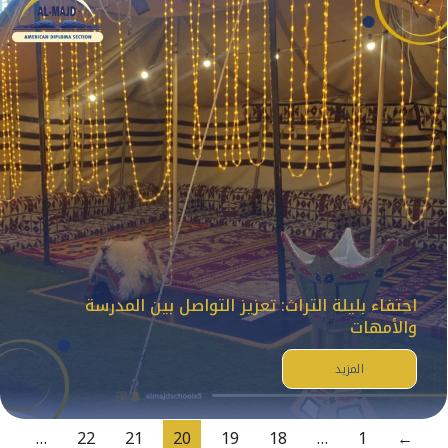
احتفاء بليلة التراث: تعزيز التواصل بين المدرسة
والأمهات
المزيد
…
22
21
20
19
18
…
1
←