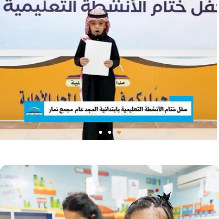
لقد خرَّجتُ المجد أجيالاً تفخرُ بهم ويفخرُ بهم الجميعُ.. فمنهم
الأطباء، والمهندسون، والضباط، والمعلمون، يشار إليهم بالبنان
في جميع مناحي الحياة، ويعتزون في اجتماعاتهم وخلواتهم
بمدارس المجد مثمِّنين ما قدمتُهُ لهم.. لقد غرستُ غرسًا مباركًا
بإذن الله