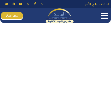
استعلام ولي الأمر
سجل الآن
صرح شامخ نحو مستقبل مشرق تتوارثه
أجيال بعد أجيال
شمسٌ أشرقت في صفاءٍ.. فأضاءت عقولاً وأدفأت قلوبًا..
وحرَّكت أناملَ الخيرِ.. لتُمهرَ مستقبلاً مشرقًا على صفحاتٍ
من نورٍ.. وتخطَّ خطوطًا وضَّاءةً على صفحاتِ التاريخ لتقولَ
للقاصي والدَّاني: الأفعالُ تسبق الأقوالَ…