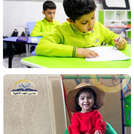
رياض أطفال
وقد اهتمت المدارس بهذا القسم اهتماما بالغًا لأنه اللبنات
الأولى في التعليم ولذا حرصت على توفير نخبة من
المعلمات المبدعات في تربية وتعليم الأطفال ليكونوا ثمارًا
يانعة في المستقبل بحول الله .
لمزيد من المعلومات