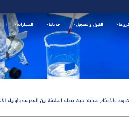
روعنا
القبول والتسجيل
خدماتنا
المسارات
ا
Home
الشروط وال�…
شروط والأحكام بعناية، حيث تنظم العلاقة بين المدرسة وأولياء الأم